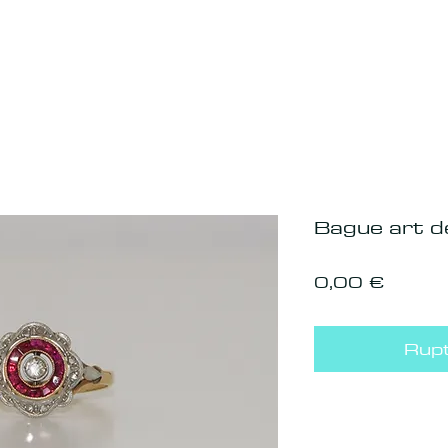
Bague art d
Prix
0,00 €
Rupt